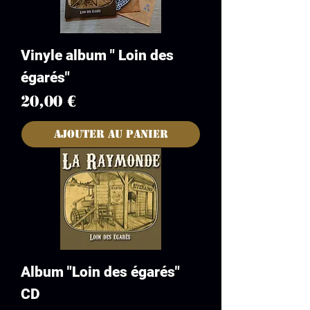
Vinyle album " Loin des
égarés"
Prix
20,00 €
Ajouter au panier
Album "Loin des égarés"
CD