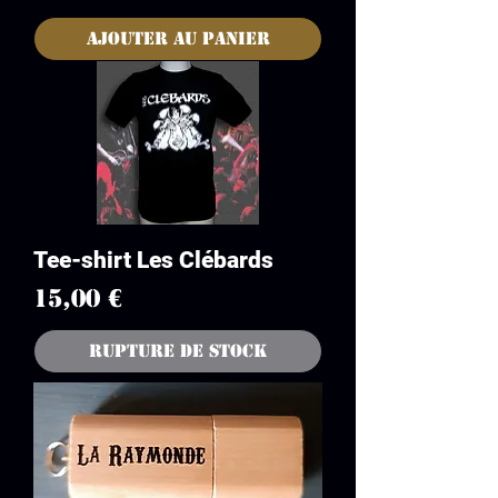
Ajouter au panier
Tee-shirt Les Clébards
Prix
15,00 €
Rupture de stock