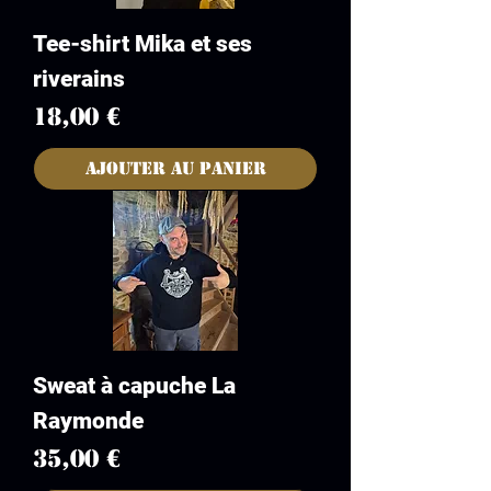
Tee-shirt Mika et ses
riverains
Prix
18,00 €
Ajouter au panier
Sweat à capuche La
Raymonde
Prix
35,00 €