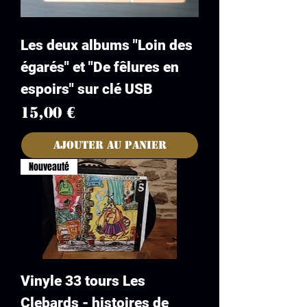
Les deux albums "Loin des
égarés" et "De fêlures en
espoirs" sur clé USB
Prix
15,00 €
Ajouter au panier
Nouveauté
Vinyle 33 tours Les
Clebards - histoires de