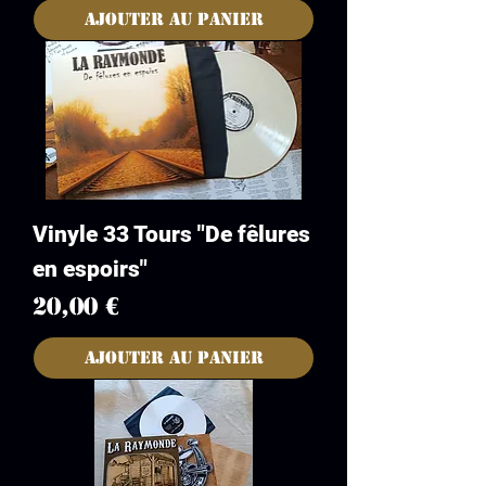
Ajouter au panier
Vinyle 33 Tours "De fêlures
en espoirs"
Prix
20,00 €
Ajouter au panier