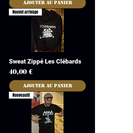
Ajouter au panier
Nouvel arrivage
Sweat Zippé Les Clébards
Prix
40,00 €
Ajouter au panier
Nouveauté