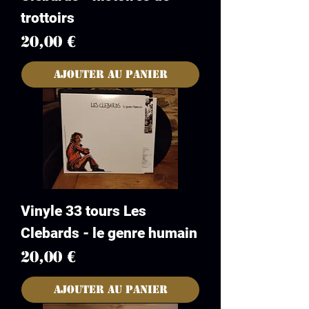
trottoirs
Prix
20,00 €
Ajouter au panier
Vinyle 33 tours Les
Clebards - le genre humain
Prix
20,00 €
Ajouter au panier