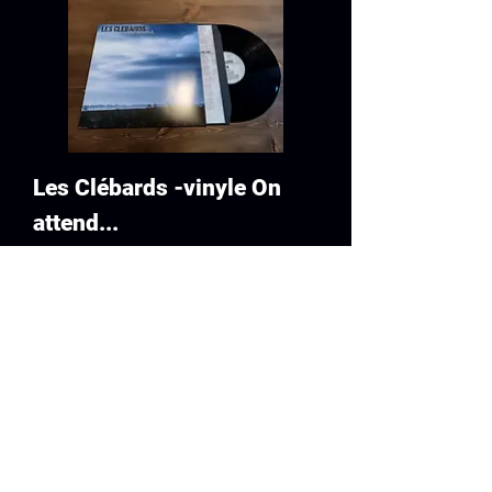
Les Clébards -vinyle On
attend...
Prix
15,00 €
Ajouter au panier