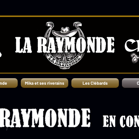
nde
Mika et ses riverains
Les Clébards
C