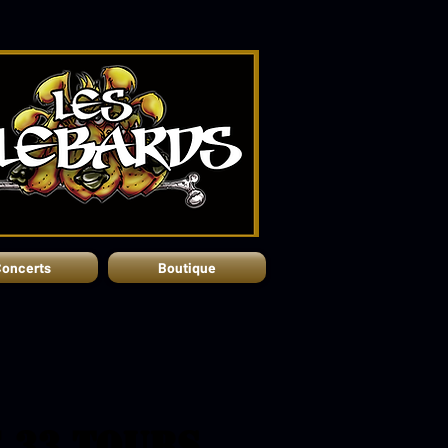
oncerts
Boutique
 33 Tours