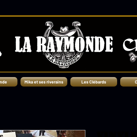
nde
Mika et ses riverains
Les Clébards
C
Vinyle