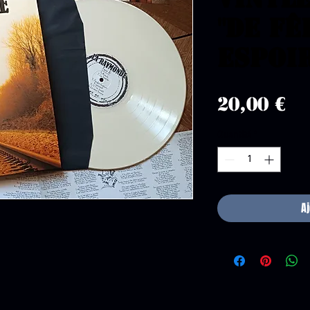
"De fê
espoir
Pr
20,00 €
Quantité
*
A