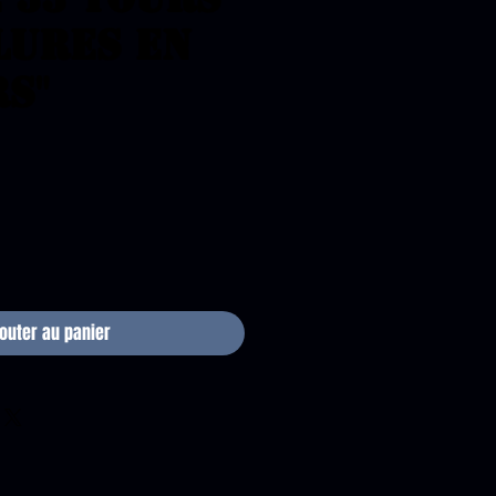
lures en
s"
ix
jouter au panier